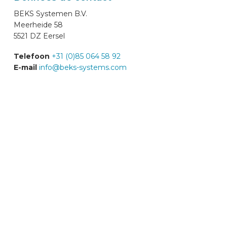
DES VOITURES
BEKS Systemen B.V.
Meerheide 58
5521 DZ Eersel
CONTACT
Telefoon
+31 (0)85 064 58 92
E-mail
info@beks-systems.com
WIZARD EN LIGNE
FR