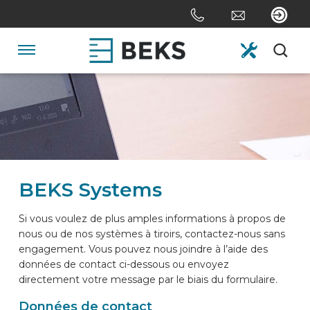
Skip
links
Aller
au
Navigation
contenu
Jump
HOME
to
the
navigation
DE NOUS
BEKS Systems
SYSTÈMES
Si vous voulez de plus amples informations à propos de
nous ou de nos systèmes à tiroirs, contactez-nous sans
SUR MESURE
engagement. Vous pouvez nous joindre à l’aide des
données de contact ci-dessous ou envoyez
directement votre message par le biais du formulaire.
SECTEURS
Données de contact