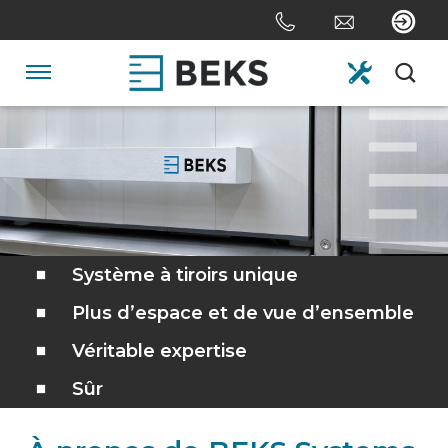
Skip
links
Aller
au
Navigation
contenu
Jump
HOME
to
the
navigation
DE NOUS
SYSTÈMES
Système à tiroirs unique
Plus d’espace et de vue d’ensemble
SUR MESURE
Véritable expertise
Sûr
SECTEURS