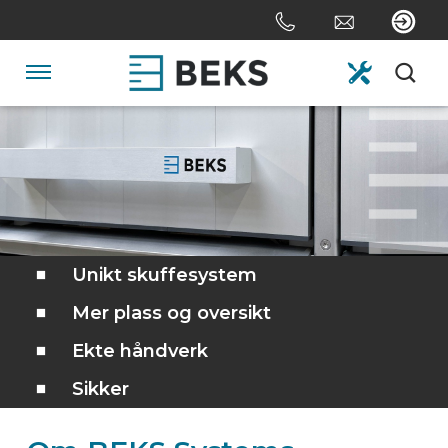
Skip
links
Jump
to
Navigation
the
content
HOME
Jump
to
the
OM OSS
navigation
SYSTEMER
Unikt skuffesystem
Mer plass og oversikt
SKREDDERSYDD
Ekte håndverk
Sikker
SEKTORER