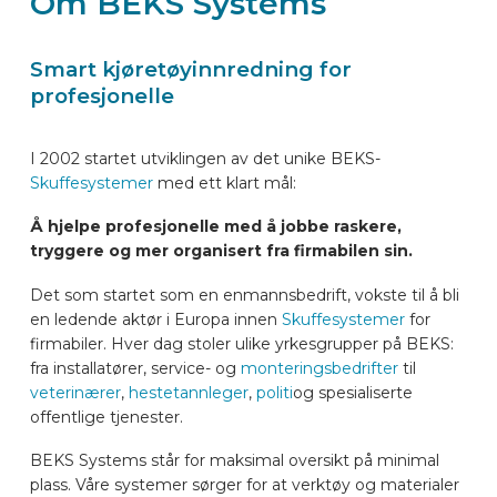
Om BEKS Systems
BILMERKER
Smart kjøretøyinnredning for
profesjonelle
KONTAKT
I 2002 startet utviklingen av det unike BEKS-
KJØRETØYUTSTYR ONLINE
Skuffesystemer
med ett klart mål:
Å hjelpe profesjonelle med å jobbe raskere,
NO
tryggere og mer organisert fra firmabilen sin.
Det som startet som en enmannsbedrift, vokste til å bli
en ledende aktør i Europa innen
Skuffesystemer
for
firmabiler. Hver dag stoler ulike yrkesgrupper på BEKS:
fra installatører, service- og
monteringsbedrifter
til
veterinærer
,
hestetannleger
,
politi
og spesialiserte
offentlige tjenester.
BEKS Systems står for maksimal oversikt på minimal
plass. Våre systemer sørger for at verktøy og materialer