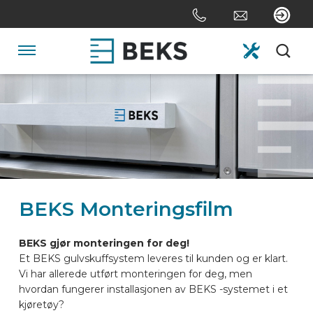
Skip
links
Jump
to
Navigation
the
content
HOME
Jump
to
the
OM OSS
navigation
SYSTEMER
BEKS Monteringsfilm
SKREDDERSYDD
BEKS gjør monteringen for deg!
Et BEKS gulvskuffsystem leveres til kunden og er klart.
Vi har allerede utført monteringen for deg, men
SEKTORER
hvordan fungerer installasjonen av BEKS -systemet i et
kjøretøy?