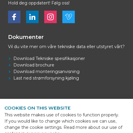
Hold deg oppdatert! Følg oss!
Bekijk ons op Facebook
Bekijk ons op LinkedIn
Bekijk ons op LinkedIn
Bekijk ons op Vimeo
Dokumenter
Vil du vite mer om våre tekniske data eller utstyret vårt?
Download Tekniske spesifikasjoner
Download brochure
Download monteringsanvisning
Last ned strømforsyning kjøling
Kontaktinformasjon
COOKIES ON THIS WEBSITE
BEKS Systems
This website makes use of cookies to function properly.
Meerheide 58
If you would like to change which cookies we can use,
5521 DZ Eersel
change the cookie settings. Read more about our use of