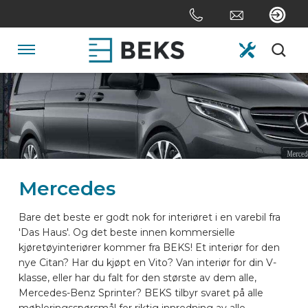
Skip
links
Jump
to
Navigation
the
content
HOME
Jump
to
the
OM OSS
navigation
Mercedes
SYSTEMER
Bare det beste er godt nok for interiøret i en varebil fra
'Das Haus'. Og det beste innen kommersielle
SKREDDERSYDD
kjøretøyinteriører kommer fra BEKS! Et interiør for den
nye Citan? Har du kjøpt en Vito? Van interiør for din V-
klasse, eller har du falt for den største av dem alle,
SEKTORER
Mercedes-Benz Sprinter? BEKS tilbyr svaret på alle
møbleringsspørsmål for riktig innredning av alle