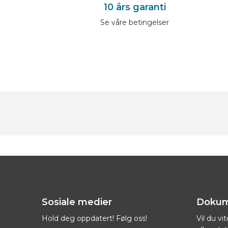
10 års garanti
Se våre betingelser
Sosiale medier
Dokum
Hold deg oppdatert! Følg oss!
Vil du v