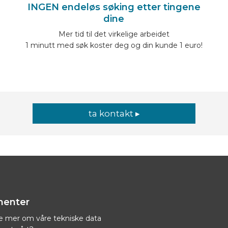
INGEN endeløs søking etter tingene
dine
Mer tid til det virkelige arbeidet
1 minutt med søk koster deg og din kunde 1 euro!
ta kontakt ▸
enter
ite mer om våre tekniske data