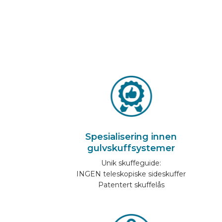
KJØRETØYUTSTYR ONLINE
NO
Spesialisering innen
gulvskuffsystemer
Unik skuffeguide:
INGEN teleskopiske sideskuffer
Patentert skuffelås