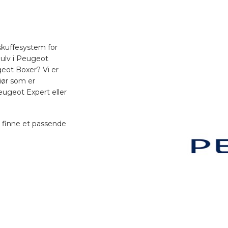
skuffesystem for
gulv i Peugeot
eot Boxer? Vi er
riør som er
Peugeot Expert eller
 finne et passende