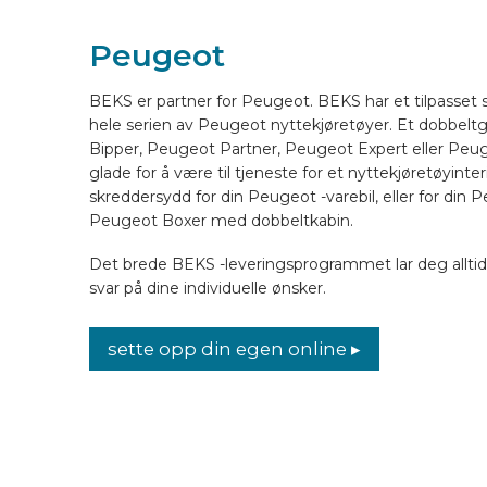
Peugeot
KJØRETØYUTSTYR ONLINE
BEKS er partner for Peugeot. BEKS har et tilpasset 
NO
hele serien av Peugeot nyttekjøretøyer. Et dobbelt
Bipper, Peugeot Partner, Peugeot Expert eller Peug
glade for å være til tjeneste for et nyttekjøretøyinte
skreddersydd for din Peugeot -varebil, eller for din 
Peugeot Boxer med dobbeltkabin.
Det brede BEKS -leveringsprogrammet lar deg alltid
svar på dine individuelle ønsker.
sette opp din egen online ▸