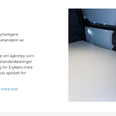
ytterligere
verandører av
ofte om kjøretøy som
e standardløsninger.
g for å lykkes med
lv spesielt for
t med oss
!