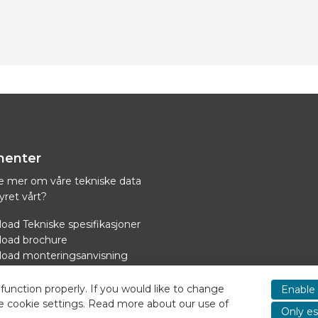
enter
ite mer om våre tekniske data
tyret vårt?
oad Tekniske spesifikasjoner
oad brochure
oad monteringsanvisning
ed strømforsyning kjøling
function properly. If you would like to change
Enable 
e cookie settings. Read more about our use of
Only es