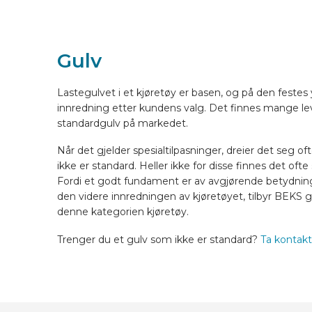
KJØRETØYUTSTYR ONLINE
Gulv
NO
Lastegulvet i et kjøretøy er basen, og på den festes 
innredning etter kundens valg. Det finnes mange le
standardgulv på markedet.
Når det gjelder spesialtilpasninger, dreier det seg 
ikke er standard. Heller ikke for disse finnes det oft
Fordi et godt fundament er av avgjørende betydnin
den videre innredningen av kjøretøyet, tilbyr BEKS gu
denne kategorien kjøretøy.
Trenger du et gulv som ikke er standard?
Ta kontak