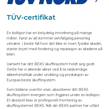
BILMERKER
TÜV-certifikat
KONTAKT
En kollisjon har en betydelig innvirkning på mange
måter. Først av alt kommer selvfølgelig personlig
KJØRETØYUTSTYR ONLINE
velvære. I beste fall hvor det ikke er noen fysiske skader,
starter bryet med forsikring og reparasjon av skadene på
NO
bilen.
Uansett har ditt BEKS skuffesystem holdt seg godt.
Dette har vi allerede sikret ved å ta nødvendige
sikkerhetstiltak under utvikling og produksjon av
Europas beste skuffesystem.
Som bildene ovenfor viser, absorberer ditt BEKS
skuffesystem energien som frigjøres under en kollisjon.
Et absolutt krav er profesjonell montering av
skuffesystemet BEKS. Når din BEKS-partner har utført