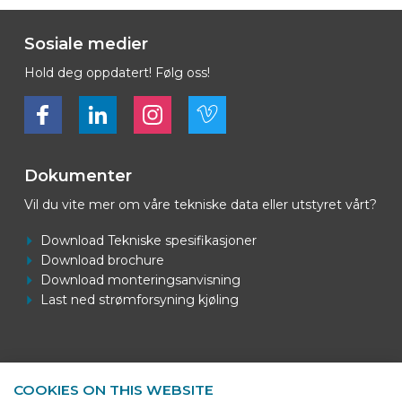
Sosiale medier
Hold deg oppdatert! Følg oss!
Bekijk ons op Facebook
Bekijk ons op LinkedIn
Bekijk ons op LinkedIn
Bekijk ons op Vimeo
Dokumenter
Vil du vite mer om våre tekniske data eller utstyret vårt?
Download Tekniske spesifikasjoner
Download brochure
Download monteringsanvisning
Last ned strømforsyning kjøling
Kontaktinformasjon
COOKIES ON THIS WEBSITE
BEKS Systems