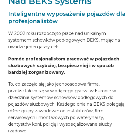
Nad BEKS Systems
PREPOZNAVALNIK AVTOMOBILOV
Inteligentne wyposażenie pojazdów dla
profesjonalistów
PIŠITE NA
W 2002 roku rozpoczęto prace nad unikalnym
systemem schowków podłogowych BEKS, mając na
uwadze jeden jasny cel:
OPREMLJANJE VOZILA
Pomóc profesjonalistom pracować w pojazdach
służbowych szybciej, bezpieczniej i w sposób
SL
bardziej zorganizowany.
To, co zaczęło się jako jednoosobowa firma,
przekształciło się w wiodącego gracza w Europie w
dziedzinie systemów schowków podłogowych do
pojazdów służbowych. Każdego dnia na BEKS polegają
różne grupy zawodowe: od instalatorów, firm
serwisowych i montażowych po weterynarzy,
dentystów koni, policję i wyspecjalizowane służby
rządowe.