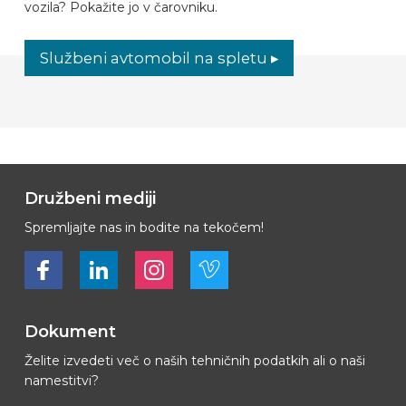
vozila? Pokažite jo v čarovniku.
Službeni avtomobil na spletu ▸
Družbeni mediji
Spremljajte nas in bodite na tekočem!
Bekijk ons op Facebook
Bekijk ons op LinkedIn
Bekijk ons op LinkedIn
Bekijk ons op Vimeo
Dokument
Želite izvedeti več o naših tehničnih podatkih ali o naši
namestitvi?