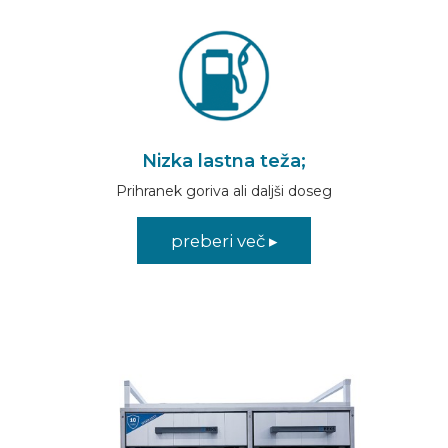
Nizka lastna teža;
Prihranek goriva ali daljši doseg
preberi več ▸