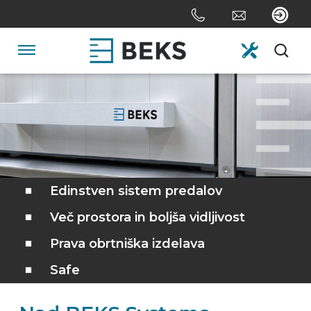
Skip
links
Jump
to
Navigation
the
content
HOME
Jump
to
the
O NAS
navigation
SISTEMI
Edinstven sistem predalov
Več prostora in boljša vidljivost
PO MERI
Prava obrtniška izdelava
Safe
SEKTOR