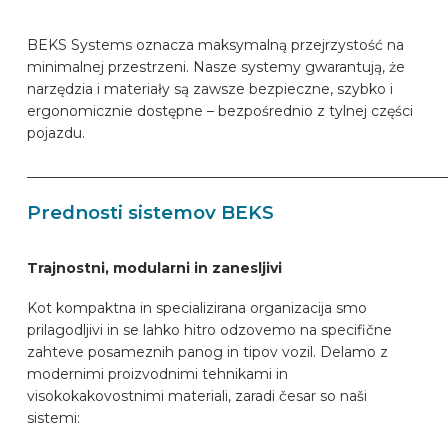
BEKS Systems oznacza maksymalną przejrzystość na
minimalnej przestrzeni. Nasze systemy gwarantują, że
narzędzia i materiały są zawsze bezpieczne, szybko i
ergonomicznie dostępne – bezpośrednio z tylnej części
pojazdu.
____________________________________________________________
Prednosti sistemov BEKS
Trajnostni, modularni in zanesljivi
Kot kompaktna in specializirana organizacija smo
prilagodljivi in se lahko hitro odzovemo na specifične
zahteve posameznih panog in tipov vozil. Delamo z
modernimi proizvodnimi tehnikami in
visokokakovostnimi materiali, zaradi česar so naši
sistemi: