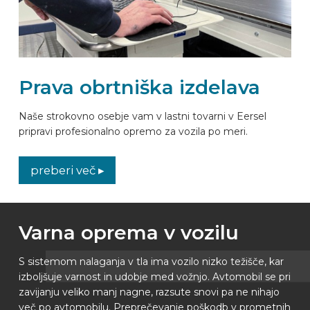
Prava obrtniška izdelava
Naše strokovno osebje vam v lastni tovarni v Eersel
pripravi profesionalno opremo za vozila po meri.
preberi več ▸
Varna oprema v vozilu
S sistemom nalaganja v tla ima vozilo nizko težišče, kar
izboljšuje varnost in udobje med vožnjo. Avtomobil se pri
zavijanju veliko manj nagne, razsute snovi pa ne nihajo
več po avtomobilu. Preprečevanje poškodb v prometnih