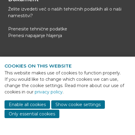
Želite izvedeti več o naših tehničnih podatkih ali o naši
namestitvi?
Prenesite tehnične podatke
Prenesi napajanje hlajenja
Kontaktni podatki
COOKIES ON THIS WEBSITE
BEKS Systems
This website makes use of cookies to function properly.
Meerheide 58
If you would like to change which cookies we can use,
5521 DZ Eersel
change the cookie settings. Read more about our use of
cookies in our
privacy policy
.
Telefoon
+31 (0)85 - 064 58 92
Sho
cont
E-mail
info@beks-systems.com
Enable all cookies
Show cookie settings
info
Only essential cookies
© 2026 - BEKS Systems
Sitemap
Dealer login
-
Privacy statement