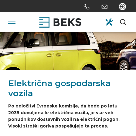
Skip
links
Jump
to
Navigation
the
content
HOME
Jump
to
the
O NAS
navigation
Električna gospodarska
SISTEMI
vozila
PO MERI
Po odločitvi Evropske komisije, da bodo po letu
2035 dovoljena le električna vozila, je vse več
ponudnikov dostavnih vozil na električni pogon.
SEKTOR
Visoki stroški goriva pospešujejo ta proces.