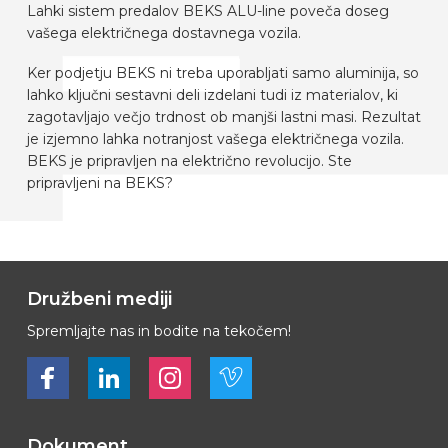
Lahki sistem predalov BEKS ALU-line poveča doseg
vašega električnega dostavnega vozila.
Ker podjetju BEKS ni treba uporabljati samo aluminija, so
lahko ključni sestavni deli izdelani tudi iz materialov, ki
zagotavljajo večjo trdnost ob manjši lastni masi. Rezultat
je izjemno lahka notranjost vašega električnega vozila.
BEKS je pripravljen na električno revolucijo. Ste
pripravljeni na BEKS?
Družbeni mediji
Spremljajte nas in bodite na tekočem!
Bekijk ons op Facebook
Bekijk ons op LinkedIn
Bekijk ons op LinkedIn
Bekijk ons op Vimeo
Dokument