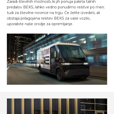
Zaradi številnih možnosti, ki jih ponuja paleta talnih
PREPOZNAVALNIK AVTOMOBILOV
predalov BEKS, lahko vedno ponudimo rešitve po meri;
tudi za številne novince na trgu. Če želite izvedeti, ali
obstaja prilagojena rešitev BEKS za vaše vozilo,
PIŠITE NA
uporabite naše orodje za opremljanje.
OPREMLJANJE VOZILA
SL