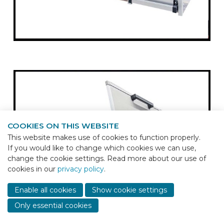
COOKIES ON THIS WEBSITE
This website makes use of cookies to function properly.
If you would like to change which cookies we can use,
change the cookie settings. Read more about our use of
cookies in our
privacy policy
.
Sho
cont
Enable all cookies
Show cookie settings
info
Only essential cookies