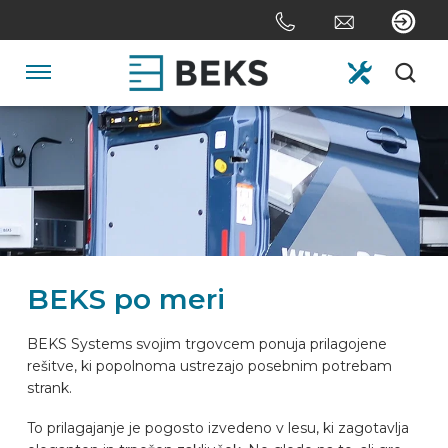
Skip
links
Jump
to
Navigation
the
content
HOME
Jump
to
the
O NAS
navigation
SISTEMI
BEKS po meri
PO MERI
BEKS Systems svojim trgovcem ponuja prilagojene
rešitve, ki popolnoma ustrezajo posebnim potrebam
strank.
SEKTOR
To prilagajanje je pogosto izvedeno v lesu, ki zagotavlja