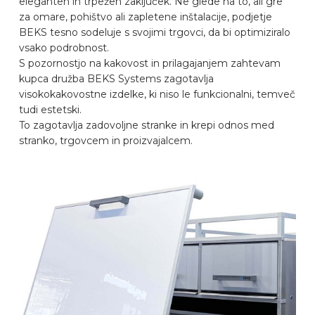
eleganten in trpežen zaključek. Ne glede na to, ali gre
za omare, pohištvo ali zapletene inštalacije, podjetje
PREPOZNAVALNIK AVTOMOBILOV
BEKS tesno sodeluje s svojimi trgovci, da bi optimiziralo
vsako podrobnost.
S pozornostjo na kakovost in prilagajanjem zahtevam
PIŠITE NA
kupca družba BEKS Systems zagotavlja
visokokakovostne izdelke, ki niso le funkcionalni, temveč
tudi estetski.
OPREMLJANJE VOZILA
To zagotavlja zadovoljne stranke in krepi odnos med
stranko, trgovcem in proizvajalcem.
SL