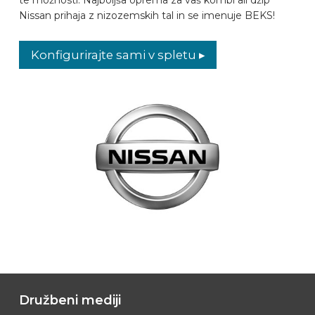
Nissan prihaja z nizozemskih tal in se imenuje BEKS!
PREPOZNAVALNIK AVTOMOBILOV
Konfigurirajte sami v spletu ▸
PIŠITE NA
OPREMLJANJE VOZILA
SL
Družbeni mediji