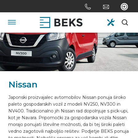
Skip
links
Jump
to
Navigation
the
content
HOME
Jump
to
the
O NAS
navigation
Nissan
SISTEMI
Japonski proizvajalec avtomobilov Nissan ponuja široko
paleto gospodarskih vozil z modeli NV250, NV300 in
PO MERI
NV400. Tradicionalno jih Nissan rad dopolnjuje s pick-upi,
kot je Navara. Pripomočki za gospodarska vozila Nissan
morajo ponujati številne možnosti, da bi tej široki paleti
SEKTOR
vedno zagotovili najboljšo rešitev. Podjetje BEKS ponuja
te možnosti. Najboljša oprema za vaš kombi ali džip