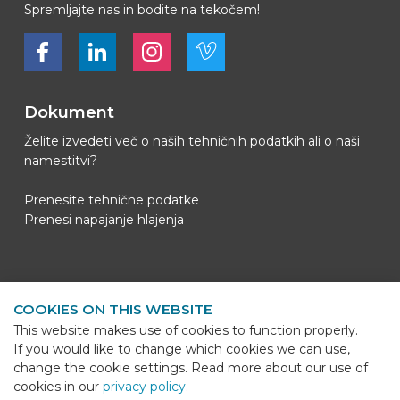
Spremljajte nas in bodite na tekočem!
Bekijk ons op Facebook
Bekijk ons op LinkedIn
Bekijk ons op LinkedIn
Bekijk ons op Vimeo
Dokument
Želite izvedeti več o naših tehničnih podatkih ali o naši
namestitvi?
Prenesite tehnične podatke
Prenesi napajanje hlajenja
Kontaktni podatki
COOKIES ON THIS WEBSITE
BEKS Systems
This website makes use of cookies to function properly.
Meerheide 58
If you would like to change which cookies we can use,
5521 DZ Eersel
change the cookie settings. Read more about our use of
cookies in our
privacy policy
.
Telefoon
+31 (0)85 - 064 58 92
Sho