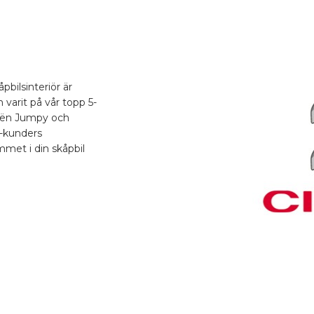
bilsinteriör är
n varit på vår topp 5-
troën Jumpy och
S-kunders
ymmet i din skåpbil