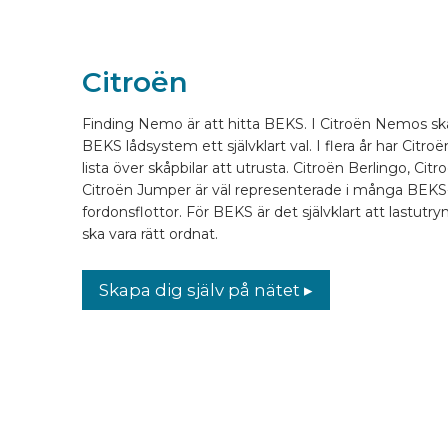
KONFIGURERA ONLINE
Citroën
SV
Finding Nemo är att hitta BEKS. I Citroën Nemos skåp
BEKS lådsystem ett självklart val. I flera år har Citroë
lista över skåpbilar att utrusta. Citroën Berlingo, Ci
Citroën Jumper är väl representerade i många BEK
fordonsflottor. För BEKS är det självklart att lastutr
ska vara rätt ordnat.
Skapa dig själv på nätet ▸