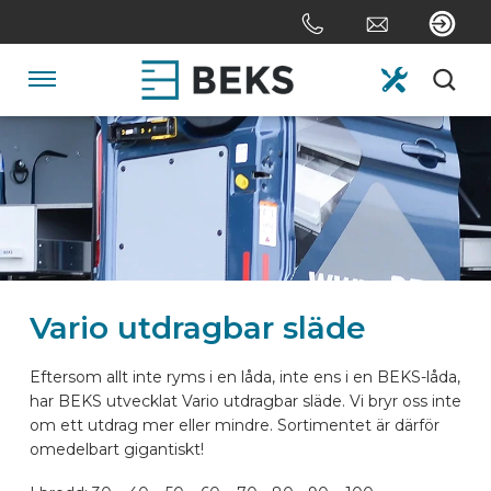
Skip
links
Jump
to
Navigation
the
content
HOME
Jump
to
the
OM OSS
navigation
SYSTEM
Vario utdragbar släde
SKRÄDDARSYDD
Eftersom allt inte ryms i en låda, inte ens i en BEKS-låda,
har BEKS utvecklat Vario utdragbar släde. Vi bryr oss inte
om ett utdrag mer eller mindre. Sortimentet är därför
SEKTORERNA
omedelbart gigantiskt!