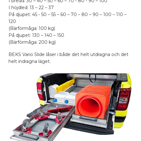
I bredd: 30 – 40 – 50 – 60 – 70 - 80 - 90 – 100
I höjdled: 13 – 22 – 37
BILMÄRKEN
På djupet: 45 - 50 – 55 – 60 – 70 – 80 – 90 – 100 – 110 –
120
(Bärförmåga: 100 kg)
KONTAKTA
På djupet: 130 – 140 – 150
(Bärförmåga: 200 kg)
KONFIGURERA ONLINE
BEKS Vario Slide låser i både det helt utdragna och det
helt indragna läget.
SV