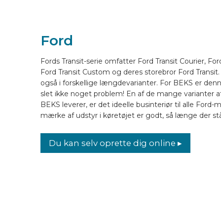
LAYOUT ONLINE
Ford
DA
Fords Transit-serie omfatter Ford Transit Courier, For
Ford Transit Custom og deres storebror Ford Transit.
også i forskellige længdevarianter. For BEKS er de
slet ikke noget problem! En af de mange varianter a
BEKS leverer, er det ideelle businteriør til alle Ford-
mærke af udstyr i køretøjet er godt, så længe der st
Du kan selv oprette dig online ▸