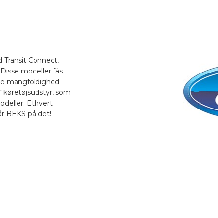
d Transit Connect,
 Disse modeller fås
nne mangfoldighed
f køretøjsudstyr, som
modeller. Ethvert
år BEKS på det!