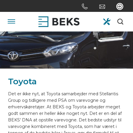
Skip
links
Jump
to
Navigation
the
content
HOME
Jump
to
the
OM OS
navigation
Toyota
SYSTEMER
Det er ikke nyt, at Toyota samarbejder med Stellantis
Group og tidligere med PSA om varevogne og
TILPASNING
erhvervskøretøjer. At BEKS og Toyota arbejder meget
godt sammen er heller ikke noget nyt. Det er en del af
BEKS' DNA at opstille varevogne. Det bedste udstyr til
SEKTORER
varevogne kombineret med Toyota, som har været i
toppen af de bedste biler i årevis, gør din firmabil til et