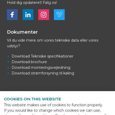
Hold dig opdateret! Følg os!
Bekijk ons op Facebook
Bekijk ons op LinkedIn
Bekijk ons op LinkedIn
Bekijk ons op Vimeo
Dokumenter
Vil du vide mere om vores tekniske data eller vores
udstyr?
Download Tekniske specifikationer
Download brochure
Download monteringsvejledning
Download strømforsyning til køling
Kontaktoplysninger
COOKIES ON THIS WEBSITE
BEKS Systems
This website makes use of cookies to function properly.
Meerheide 58
If you would like to change which cookies we can use,
5521 DZ Eersel