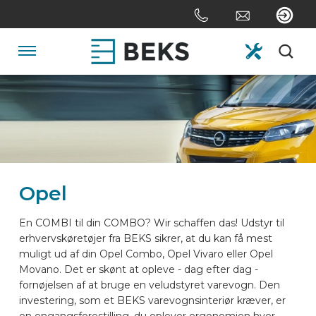
Skip
links
Jump
to
Navigation
the
content
HOME
Jump
to
the
OM OS
navigation
Opel
SYSTEMER
En COMBI til din COMBO? Wir schaffen das! Udstyr til
erhvervskøretøjer fra BEKS sikrer, at du kan få mest
TILPASNING
muligt ud af din Opel Combo, Opel Vivaro eller Opel
Movano. Det er skønt at opleve - dag efter dag -
fornøjelsen af at bruge en veludstyret varevogn. Den
SEKTORER
investering, som et BEKS varevognsinteriør kræver, er
en engangsforestilling, du oplever ergonomien hver