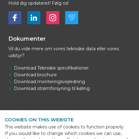
Hold dig opdateret! Følg os!
Bekijk ons op Facebook
Bekijk ons op LinkedIn
Bekijk ons op LinkedIn
Bekijk ons op Vimeo
Dokumenter
Vil du vide mere om vores tekniske data eller vores
udstyr?
Download Tekniske specifikationer
Download brochure
Download monteringsvejledning
Download strømforsyning til køling
Kontaktoplysninger
COOKIES ON THIS WEBSITE
BEKS Systems
This website makes use of cookies to function properly.
Meerheide 58
If you would like to change which cookies we can use,
5521 DZ Eersel