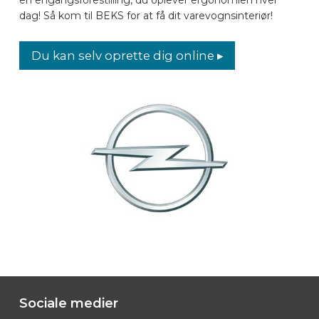
dag! Så kom til BEKS for at få dit varevognsinteriør!
BILMÆRKER
Du kan selv oprette dig online ▸
KONTAKT
LAYOUT ONLINE
DA
Sociale medier