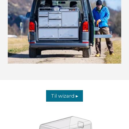
Til wizard ▸