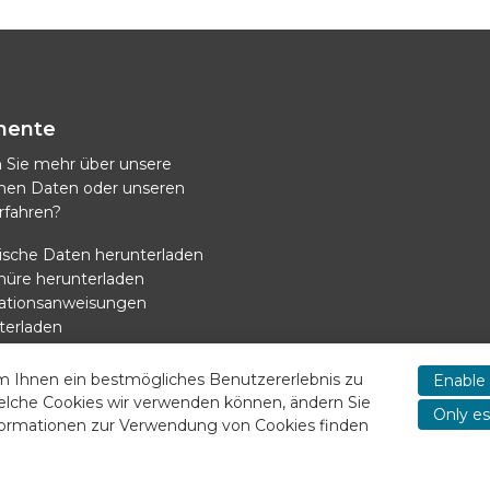
mente
 Sie mehr über unsere
chen Daten oder unseren
rfahren?
ische Daten herunterladen
hüre herunterladen
llationsanweisungen
terladen
versorgung Kühlung
terladen
m Ihnen ein bestmögliches Benutzererlebnis zu
Enable 
elche Cookies wir verwenden können, ändern Sie
Only es
nformationen zur Verwendung von Cookies finden