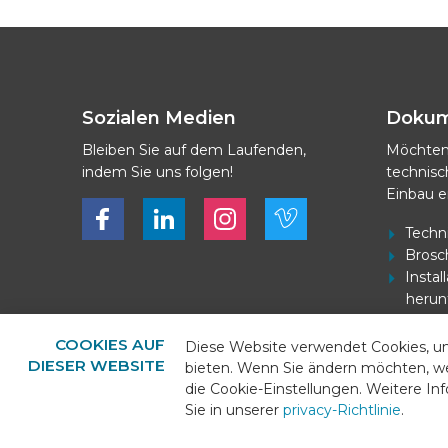
Sozialen Medien
Doku
Bleiben Sie auf dem Laufenden,
Möchten
indem Sie uns folgen!
technis
Einbau e
Bekijk ons op Facebook
Bekijk ons op LinkedIn
Bekijk ons op LinkedIn
Bekijk ons op Vimeo
Techn
Brosc
Insta
herun
Strom
herun
COOKIES AUF
Diese Website verwendet Cookies, u
DIESER WEBSITE
bieten. Wenn Sie ändern möchten, w
die Cookie-Einstellungen. Weitere I
Sie in unserer
privacy-Richtlinie
.