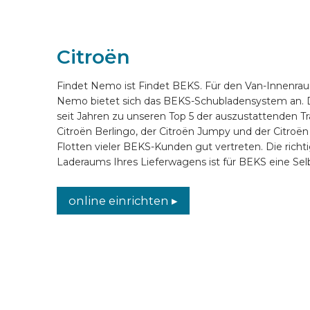
ONLINE EINRICHTEN
Citroën
DE
Findet Nemo ist Findet BEKS. Für den Van-Innenra
Nemo bietet sich das BEKS-Schubladensystem an. D
seit Jahren zu unseren Top 5 der auszustattenden Tr
Citroën Berlingo, der Citroën Jumpy und der Citroën
Flotten vieler BEKS-Kunden gut vertreten. Die richt
Laderaums Ihres Lieferwagens ist für BEKS eine Selb
online einrichten ▸