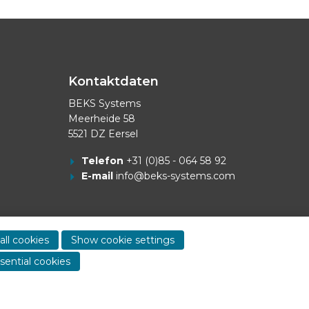
Kontaktdaten
BEKS Systems
Meerheide 58
5521 DZ Eersel
Telefon
+31 (0)85 - 064 58 92
E-mail
info@beks-systems.com
Show
all cookies
Show cookie settings
contact
sential cookies
informa