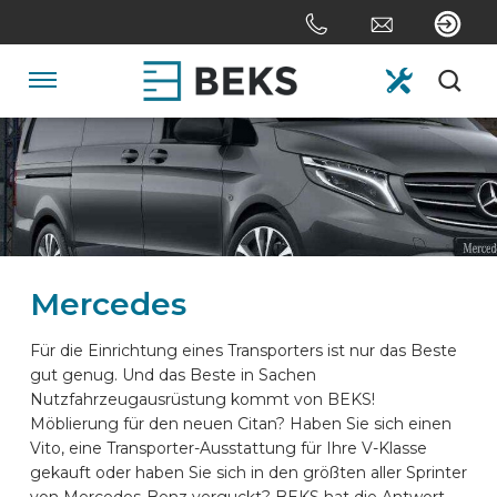
Skip
links
Jump
to
Navigation
the
content
HOME
Jump
to
the
ÜBER UNS
navigation
Mercedes
SYSTEME
Für die Einrichtung eines Transporters ist nur das Beste
gut genug. Und das Beste in Sachen
ANPASSUNG
Nutzfahrzeugausrüstung kommt von BEKS!
Möblierung für den neuen Citan? Haben Sie sich einen
Vito, eine Transporter-Ausstattung für Ihre V-Klasse
SEKTOREN
gekauft oder haben Sie sich in den größten aller Sprinter
von Mercedes-Benz verguckt? BEKS hat die Antwort