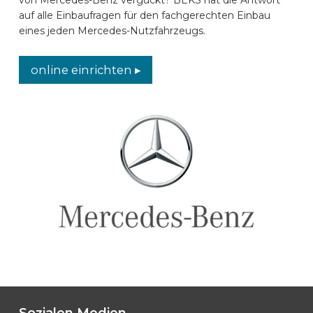
auf alle Einbaufragen für den fachgerechten Einbau
AUTOMARKEN
eines jeden Mercedes-Nutzfahrzeugs.
KONTAKT
online einrichten ▸
ONLINE EINRICHTEN
DE