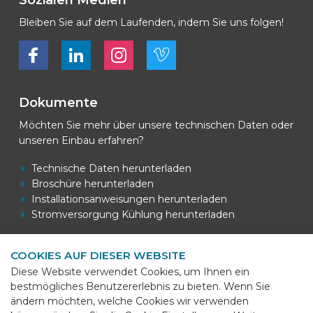
Sozialen Medien
Bleiben Sie auf dem Laufenden, indem Sie uns folgen!
Bekijk ons op Facebook
Bekijk ons op LinkedIn
Bekijk ons op LinkedIn
Bekijk ons op Vimeo
Dokumente
Möchten Sie mehr über unsere technischen Daten oder
unseren Einbau erfahren?
Technische Daten herunterladen
Broschüre herunterladen
Installationsanweisungen herunterladen
Stromversorgung Kühlung herunterladen
COOKIES AUF DIESER WEBSITE
Kontaktdaten
Diese Website verwendet Cookies, um Ihnen ein
bestmögliches Benutzererlebnis zu bieten. Wenn Sie
BEKS Systems
ändern möchten, welche Cookies wir verwenden
Meerheide 58