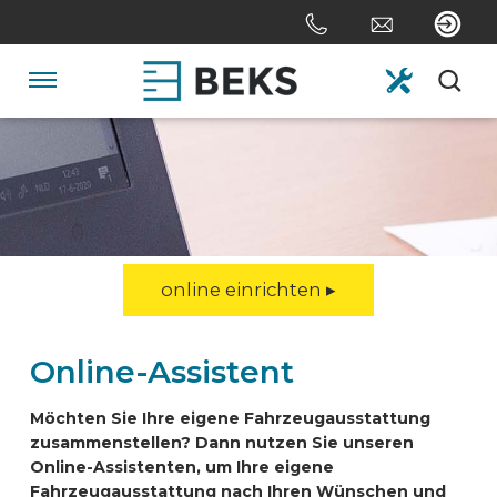
Skip
links
Jump
to
Navigation
the
content
HOME
Jump
to
the
ÜBER UNS
navigation
online einrichten ▸
SYSTEME
Online-Assistent
ANPASSUNG
Möchten Sie Ihre eigene Fahrzeugausstattung
zusammenstellen? Dann nutzen Sie unseren
SEKTOREN
Online-Assistenten, um Ihre eigene
Fahrzeugausstattung nach Ihren Wünschen und