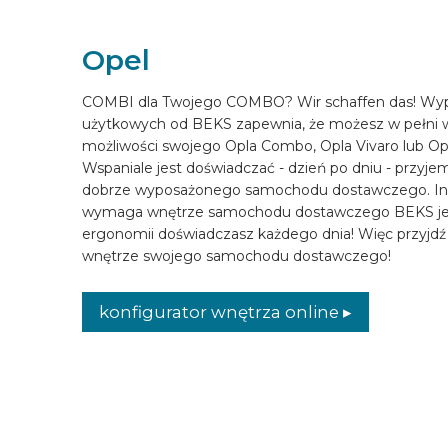
SKONFIGUROWAĆ ONLINE
Opel
COMBI dla Twojego COMBO? Wir schaffen das! Wy
PL
użytkowych od BEKS zapewnia, że możesz w pełni 
możliwości swojego Opla Combo, Opla Vivaro lub O
Wspaniale jest doświadczać - dzień po dniu - przyje
dobrze wyposażonego samochodu dostawczego. Inwe
wymaga wnętrze samochodu dostawczego BEKS jes
ergonomii doświadczasz każdego dnia! Więc przyjd
wnętrze swojego samochodu dostawczego!
konfigurator wnętrza online ▸