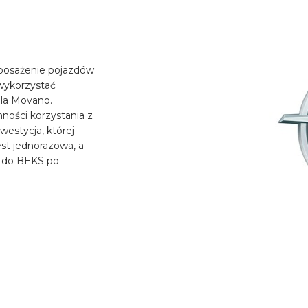
posażenie pojazdów
wykorzystać
pla Movano.
mności korzystania z
stycja, której
t jednorazowa, a
ź do BEKS po