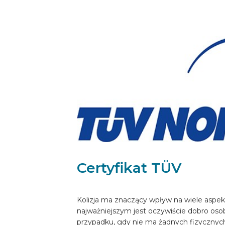
SKONFIGUROWAĆ ONLINE
PL
Certyfikat TÜV
Kolizja ma znaczący wpływ na wiele aspe
najważniejszym jest oczywiście dobro oso
przypadku, gdy nie ma żadnych fizycznych