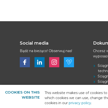
Social media
Dokum
Bądź na bieżąco! Obserwuj nas!
Chcesz w
wyposaż
Bekijk ons op Facebook
Bekijk ons op LinkedIn
Bekijk ons op LinkedIn
Bekijk ons op Vimeo
Ściągn
techn
Ściągn
Ściągn
Pobier
COOKIES ON THIS
This website makes use of cookies to 
WEBSITE
which cookies we can use, change th
cookies in our
privacy policy
.