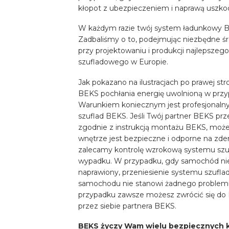
kłopot z ubezpieczeniem i naprawą uszk
W każdym razie twój system ładunkowy BE
Zadbaliśmy o to, podejmując niezbędne ś
przy projektowaniu i produkcji najlepszeg
szufladowego w Europie.
Jak pokazano na ilustracjach po prawej str
BEKS pochłania energię uwolnioną w przypa
Warunkiem koniecznym jest profesjonal
szuflad BEKS. Jeśli Twój partner BEKS pr
zgodnie z instrukcją montażu BEKS, moż
wnętrze jest bezpieczne i odporne na zde
zalecamy kontrolę wzrokową systemu szu
wypadku. W przypadku, gdy samochód nie
naprawiony, przeniesienie systemu szufl
samochodu nie stanowi żadnego problem
przypadku zawsze możesz zwrócić się do
przez siebie partnera BEKS.
BEKS życzy Wam wielu bezpiecznych 