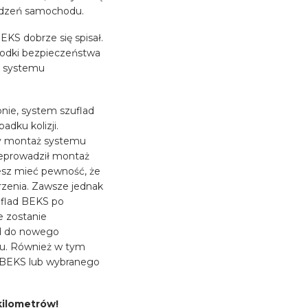
odzeń samochodu.
KS dobrze się spisał.
rodki bezpieczeństwa
o systemu
onie, system szuflad
dku kolizji.
ny montaż systemu
zeprowadził montaż
esz mieć pewność, że
rzenia. Zawsze jednak
flad BEKS po
 zostanie
ad do nowego
u. Również w tym
 BEKS lub wybranego
kilometrów!