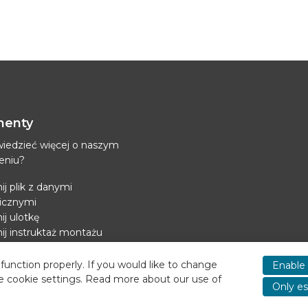
enty
iedzieć więcej o naszym
eniu?
ij plik z danymi
icznymi
ij ulotkę
ij instruktaż montażu
z zasilanie chłodzenia
function properly. If you would like to change
Enable 
e cookie settings. Read more about our use of
Only es