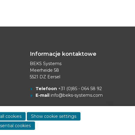
Informacje kontaktowe
BEKS Systems
Meerheide 58
5521 DZ Eersel
Telefoon
+31 (0)85 - 064 58 92
E-mail
info@beks-systems.com
Show
contact
all cookies
Show cookie settings
informa
sential cookies