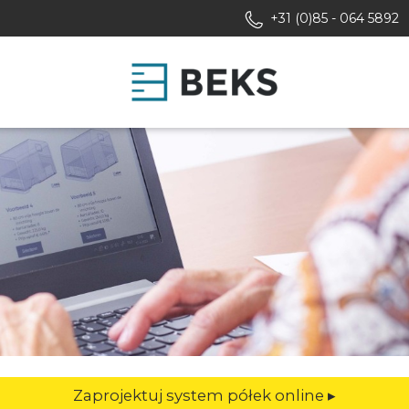
+31 (0)85 - 064 5892
Zaprojektuj system półek online ▸