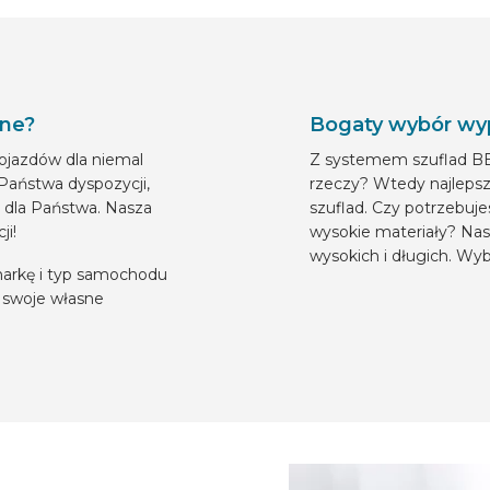
ine?
Bogaty wybór wyp
ojazdów dla niemal
Z systemem szuflad BE
Państwa dyspozycji,
rzeczy? Wtedy najlepsz
 dla Państwa. Nasza
szuflad. Czy potrzebuj
ji!
wysokie materiały? Nas
wysokich i długich. Wyb
 markę i typ samochodu
 swoje własne