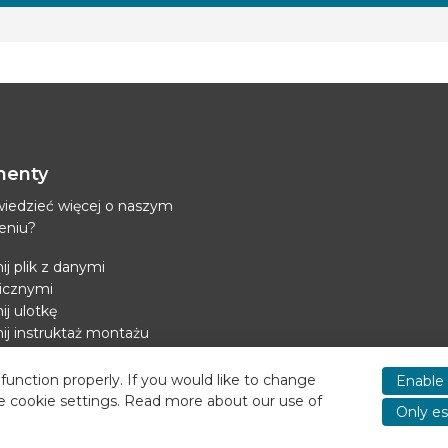
enty
iedzieć więcej o naszym
eniu?
ij plik z danymi
icznymi
ij ulotkę
ij instruktaż montażu
z zasilanie chłodzenia
function properly. If you would like to change
Enable 
e cookie settings. Read more about our use of
Only es