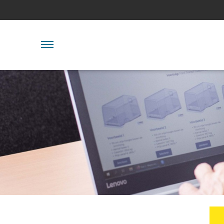
Skip
links
Jump
to
the
Navigation
content
HOME
Jump
to
O NAS
the
navigation
SYSTEMY
NA ZAMÓWIENIE
SEKTORY
MARKI SAMOCHODÓW
KONTAKT