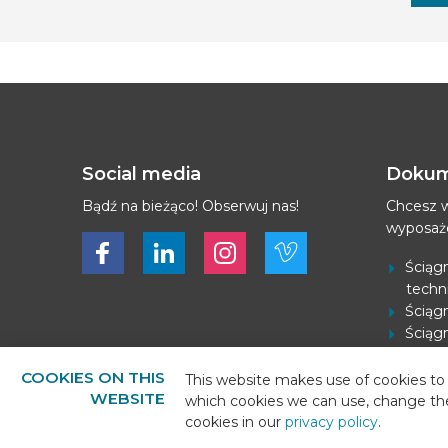
Social media
Dokum
Bądź na bieżąco! Obserwuj nas!
Chcesz w
wyposaż
Bekijk ons op Facebook
Bekijk ons op LinkedIn
Bekijk ons op LinkedIn
Bekijk ons op Vimeo
Ściągn
techn
Ściągn
Ściągn
Pobier
COOKIES ON THIS
This website makes use of cookies to 
WEBSITE
which cookies we can use, change th
cookies in our
privacy policy
.