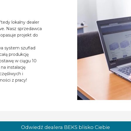
tedy lokalny dealer
iwe. Nasz sprzedawca
dopasuje projekt do
a system szuflad
całą produkcję
ostawę w ciągu 10
na instalację
zęśliwych i
ości z pracy!
Odwiedź dealera BEKS blisko Ciebie