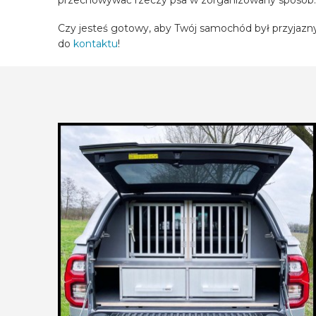
przechowywać rzeczy psa w zorganizowany sposób.
Czy jesteś gotowy, aby Twój samochód był przyjaz
do
kontaktu
!