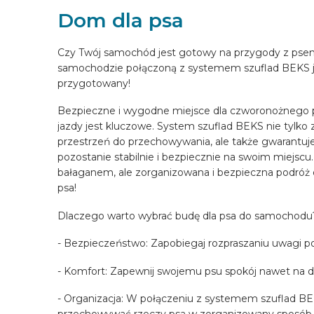
Dom dla psa
SKONFIGUROWAĆ ONLINE
Czy Twój samochód jest gotowy na przygody z psem
samochodzie połączoną z systemem szuflad BEKS j
PL
przygotowany!
Bezpieczne i wygodne miejsce dla czworonożnego p
jazdy jest kluczowe. System szuflad BEKS nie tylk
przestrzeń do przechowywania, ale także gwarantuje
pozostanie stabilnie i bezpiecznie na swoim miejscu.
bałaganem, ale zorganizowana i bezpieczna podróż d
psa!
Dlaczego warto wybrać budę dla psa do samochodu
- Bezpieczeństwo: Zapobiegaj rozpraszaniu uwagi po
- Komfort: Zapewnij swojemu psu spokój nawet na d
- Organizacja: W połączeniu z systemem szuflad 