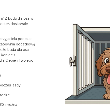
? Z budą dla psa w
esteś doskonale
rzyjaciela podczas
o zapewnia dodatkową
, że buda dla psa
 Koniec z
la Ciebie i Twojego
?
dczas jazdy.
rodze.
BEKS można