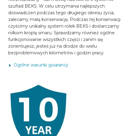
szuflad BEKS. W celu utrzymania najlepszych
MARKI SAMOCHODÓW
doświadczeń podczas tego długiego okresu życia,
zalecamy małą konserwację. Podczas tej konserwacji
czyścimy unikalny system rolek BEKS i dostarczamy
KONTAKT
rolkom kroplę smaru. Sprawdzamy również ogólne
funkcjonowanie wszystkich części i zanim się
zorientujesz, jesteś już na drodze do wielu
SKONFIGUROWAĆ ONLINE
bezproblemowych kilometrów i godzin pracy.
Ogólne warunki gwarancji
PL