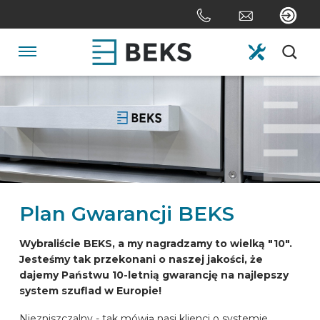
Skip
links
Jump
to
Navigation
the
content
HOME
Jump
to
the
O NAS
navigation
SYSTEMY
Plan Gwarancji BEKS
NA ZAMÓWIENIE
Wybraliście BEKS, a my nagradzamy to wielką "10".
Jesteśmy tak przekonani o naszej jakości, że
dajemy Państwu 10-letnią gwarancję na najlepszy
SEKTORY
system szuflad w Europie!
Niezniszczalny - tak mówią nasi klienci o systemie