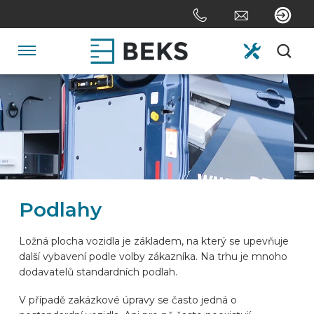
Skip
links
Jump
to
Navigation
the
content
HOME
Jump
to
the
O FIRMĚ
navigation
SYSTÉMY
Podlahy
NA ZAKÁZKU
Ložná plocha vozidla je základem, na který se upevňuje
další vybavení podle volby zákazníka. Na trhu je mnoho
dodavatelů standardních podlah.
ODVĚTVÍ
V případě zakázkové úpravy se často jedná o