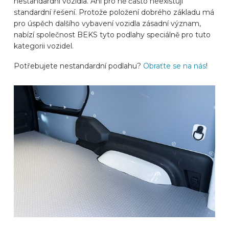
nestandardní vozidla. Ani pro ně často neexistují
standardní řešení. Protože položení dobrého základu má
ZNAČKY AUTOMOBILŮ
pro úspěch dalšího vybavení vozidla zásadní význam,
nabízí společnost BEKS tyto podlahy speciálně pro tuto
kategorii vozidel.
KONTAKT
Potřebujete nestandardní podlahu?
Obraťte se na nás
!
VYBAVIT ONLINE
CS