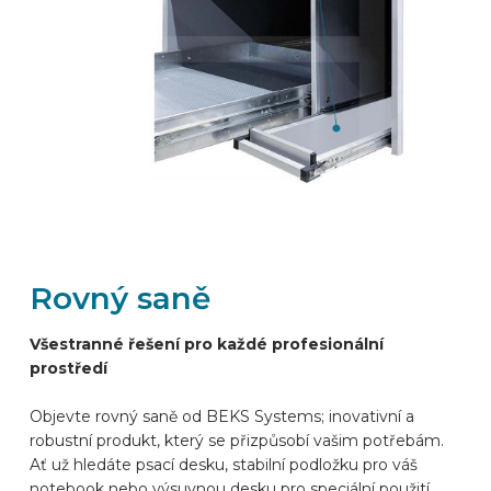
ZNAČKY AUTOMOBILŮ
KONTAKT
VYBAVIT ONLINE
CS
Rovný saně
Všestranné řešení pro každé profesionální
prostředí
Objevte rovný saně od BEKS Systems; inovativní a
robustní produkt, který se přizpůsobí vašim potřebám.
Ať už hledáte psací desku, stabilní podložku pro váš
notebook nebo výsuvnou desku pro speciální použití,