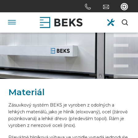
Skip
links
Jump
to
Navigation
the
content
HOME
Jump
to
the
O FIRMĚ
navigation
SYSTÉMY
Materiál
NA ZAKÁZKU
Zásuvkový systém BEKS je vyroben z odolných a
lehkých materiálů, jako je hliník (eloxovaný), ocel (žárově
pozinkovaná) a lehké dřevo (především topol). Rám je
ODVĚTVÍ
vyroben z nerezové oceli (inox).
Převážně hliníková výbava ve vozidle vypadá jednoduše.