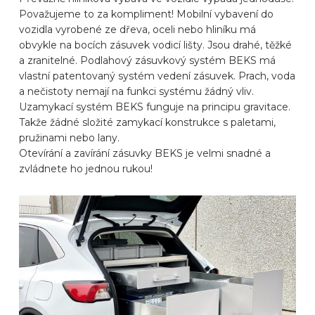
Považujeme to za kompliment! Mobilní vybavení do
ZNAČKY AUTOMOBILŮ
vozidla vyrobené ze dřeva, oceli nebo hliníku má
obvykle na bocích zásuvek vodicí lišty. Jsou drahé, těžké
a zranitelné. Podlahový zásuvkový systém BEKS má
KONTAKT
vlastní patentovaný systém vedení zásuvek. Prach, voda
a nečistoty nemají na funkci systému žádný vliv.
Uzamykací systém BEKS funguje na principu gravitace.
VYBAVIT ONLINE
Takže žádné složité zamykací konstrukce s paletami,
pružinami nebo lany.
Otevírání a zavírání zásuvky BEKS je velmi snadné a
CS
zvládnete ho jednou rukou!