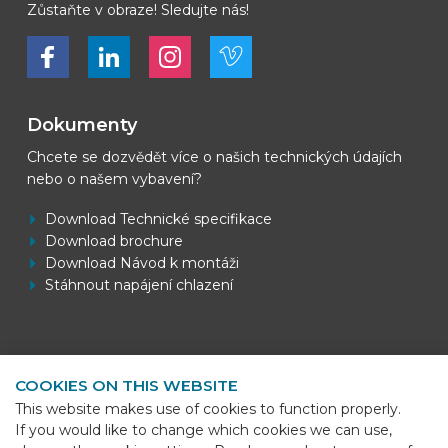
Zůstaňte v obraze! Sledujte nás!
Bekijk ons op Facebook
Bekijk ons op LinkedIn
Bekijk ons op LinkedIn
Bekijk ons op Vimeo
Dokumenty
Chcete se dozvědět více o našich technických údajích
nebo o našem vybavení?
Download Technické specifikace
Download brochure
Download Návod k montáži
Stáhnout napájení chlazení
Kontaktní informace
COOKIES ON THIS WEBSITE
BEKS Systems
This website makes use of cookies to function properly.
Meerheide 58
If you would like to change which cookies we can use,
5521 DZ Eersel