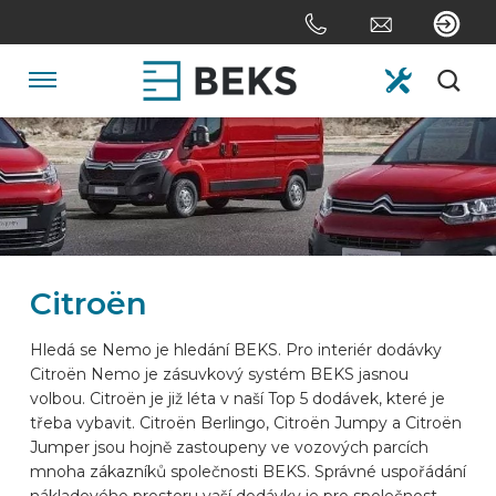
Skip
links
Jump
to
Navigation
the
content
HOME
Jump
to
the
O FIRMĚ
navigation
Citroën
SYSTÉMY
Hledá se Nemo je hledání BEKS. Pro interiér dodávky
Citroën Nemo je zásuvkový systém BEKS jasnou
NA ZAKÁZKU
volbou. Citroën je již léta v naší Top 5 dodávek, které je
třeba vybavit. Citroën Berlingo, Citroën Jumpy a Citroën
Jumper jsou hojně zastoupeny ve vozových parcích
ODVĚTVÍ
mnoha zákazníků společnosti BEKS. Správné uspořádání
nákladového prostoru vaší dodávky je pro společnost