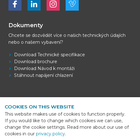
Dokumenty
Chcete se dozvědět více o našich technických údajích
nebo o našem vybavení?
Download Technické specifikace
Download brochure
Download Návod k montáži
Stáhnout napájení chlazení
Kontaktní informace
COOKIES ON THIS WEBSITE
BEKS Systems
This website makes use of cookies to function properly.
Meerheide 58
If you would like to change which cookies we can use,
5521 DZ Eersel
change the cookie settings. Read more about our use of
cookies in our
privacy policy
.
Telefoon
+31 (0)85 - 064 58 92
Sho