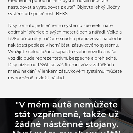
efektivně a pohodlně, aniž byste museli neustále
nastupovat a vystupovat z auta? Objevte lehký úložný
systém od společnosti BEKS.
Díky tomuto jedinečnému systému zásuvek máte
optimální přehled o svých materiálech a nářadí. Velké a
těžké předměty můžete snadno přepravovat na ploché
nakládací podlaze v horní části zásuvkového systému.
Využijete celou ložnou kapacitu svého vozidla a vaše
vozidlo bude reprezentativní, bezpečné a přehledné.
Díky nízkému těžišti se váš firemní vůz v zatáčkách
méně naklání. V lehkém zásuvkovém systému můžete
rovnoměrně rozložit náklad.
"V mém autě nemůžete
stát vzpřímeně, takže už
žádné nástěnné stojany.