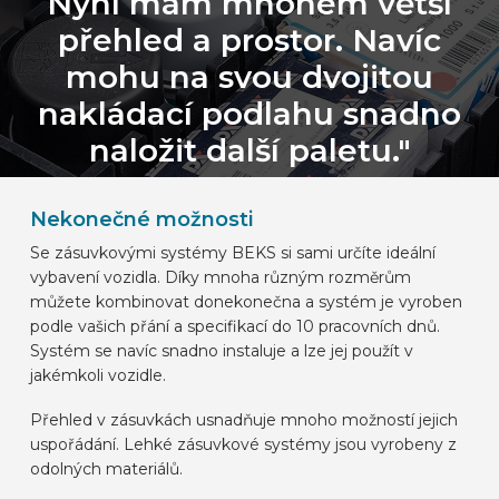
Nyní mám mnohem větší
přehled a prostor. Navíc
mohu na svou dvojitou
nakládací podlahu snadno
naložit další paletu."
Nekonečné možnosti
Se zásuvkovými systémy BEKS si sami určíte ideální
vybavení vozidla. Díky mnoha různým rozměrům
můžete kombinovat donekonečna a systém je vyroben
podle vašich přání a specifikací do 10 pracovních dnů.
Systém se navíc snadno instaluje a lze jej použít v
jakémkoli vozidle.
Přehled v zásuvkách usnadňuje mnoho možností jejich
uspořádání. Lehké zásuvkové systémy jsou vyrobeny z
odolných materiálů.