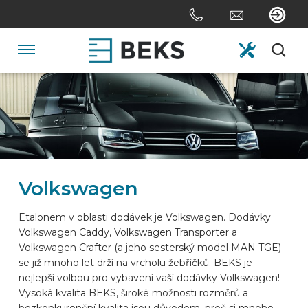
Skip
links
Jump
to
Navigation
the
content
HOME
Jump
to
the
O FIRMĚ
navigation
Volkswagen
SYSTÉMY
Etalonem v oblasti dodávek je Volkswagen. Dodávky
Volkswagen Caddy, Volkswagen Transporter a
NA ZAKÁZKU
Volkswagen Crafter (a jeho sesterský model MAN TGE)
se již mnoho let drží na vrcholu žebříčků. BEKS je
nejlepší volbou pro vybavení vaší dodávky Volkswagen!
ODVĚTVÍ
Vysoká kvalita BEKS, široké možnosti rozměrů a
bezkonkurenční kvalita jsou důvodem, proč si mnoho