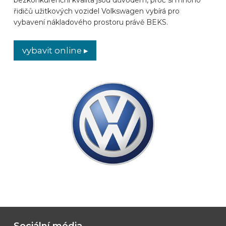
řidičů užitkových vozidel Volkswagen vybírá pro
ZNAČKY AUTOMOBILŮ
vybavení nákladového prostoru právě BEKS.
KONTAKT
vybavit online ▸
VYBAVIT ONLINE
CS