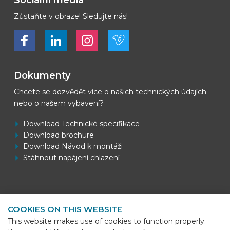
Sociální média
Zůstaňte v obraze! Sledujte nás!
Bekijk ons op Facebook
Bekijk ons op LinkedIn
Bekijk ons op LinkedIn
Bekijk ons op Vimeo
Dokumenty
Chcete se dozvědět více o našich technických údajích
nebo o našem vybavení?
Download Technické specifikace
Download brochure
Download Návod k montáži
Stáhnout napájení chlazení
Kontaktní informace
COOKIES ON THIS WEBSITE
BEKS Systems
This website makes use of cookies to function properly.
Meerheide 58