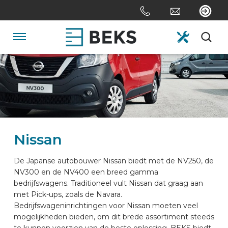
Sla
links
over
Spring
Navigatie
naar
de
HOME
inhoud
Spring
naar
OVER ONS
navigatie
Nissan
SYSTEMEN
De Japanse autobouwer Nissan biedt met de NV250, de
NV300 en de NV400 een breed gamma
MAATWERK
bedrijfswagens. Traditioneel vult Nissan dat graag aan
met Pick-ups, zoals de Navara.
Bedrijfswageninrichtingen voor Nissan moeten veel
SECTOREN
mogelijkheden bieden, om dit brede assortiment steeds
te kunnen voorzien van de beste oplossing. BEKS biedt