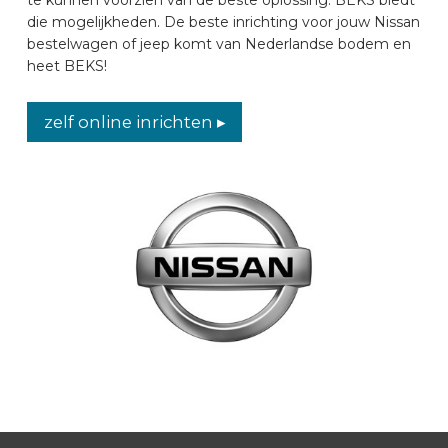
die mogelijkheden. De beste inrichting voor jouw Nissan
AUTOMERKEN
bestelwagen of jeep komt van Nederlandse bodem en
heet BEKS!
CONTACT
zelf online inrichten ▸
VOERTUIG INRICHTEN
NL