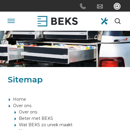
Sla
links
over
Spring
Navigatie
naar
de
HOME
inhoud
Spring
naar
OVER ONS
navigatie
Sitemap
SYSTEMEN
MAATWERK
Home
Over ons
Over ons
SECTOREN
Beter met BEKS
Wat BEKS zo uniek maakt