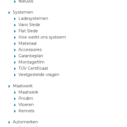
Nieuws
AUTOMERKEN
Systemen
Ladesystemen
Vario Slede
CONTACT
Flat Slede
Hoe werkt ons systeem
Materiaal
VOERTUIG INRICHTEN
Accessoires
Garantieplan
Montagefilm
NL
TÜV Certificaat
Veelgestelde vragen
Maatwerk
Maatwerk
Prodim
Vloeren
Kennels
Automerken