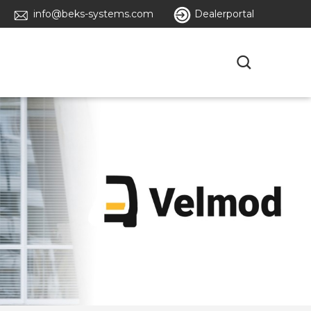
info@beks-systems.com
Dealerportal