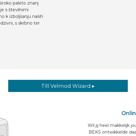
iroko paleto znanj
e s številnimi
 k izboljšanju naših
dzivni, s skrbno ter
Till Velmod Wizard ▸
Onlin
Wil jij heel makkelijk 
BEKS ontwikkelde daarv