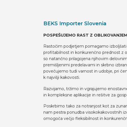
VOERTUIG INRICHTEN
BEKS Importer Slovenia
NL
POSPEŠUJEMO RAST Z OBLIKOVANJEM 
Rastočim podjetjem pomagamo izboljšati 
profitabilnost in konkurenčno prednost z o
so natančno prilagojena njihovim delovni
premišljenimi predelavami in skrbno izbr
povečujemo tudi varnost in udobje, pri 
k najvišji kakovosti.
Razvijamo, tržimo in vgrajujemo enostavne
in kompleksne aplikacije in rešitve za gosp
Poskrbimo tako za notranjost kot za zunanj
nam pestra ponudba visokokakovostnih iz
omogoča večjo fleksibilnost in konkurenč