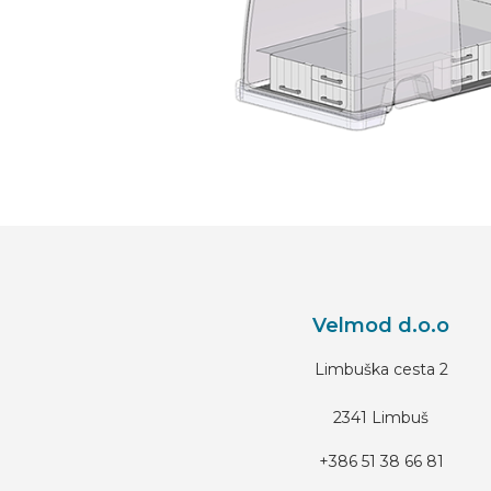
Velmod d.o.o
Limbuška cesta 2
2341 Limbuš
+386 51 38 66 81