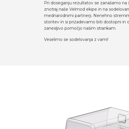
Pri doseganju rezultatov se zanašamo na š
znotraj naše Velmod ekipe in na sodelovanj
mednarodnimi partnerji. Nenehno stremimo
storitev in si prizadevamo biti dostopni in o
zanesljivo pomočjo našim strankam.
Veselimo se sodelovanja z vami!