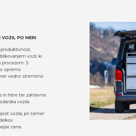
VOZIL PO MERI
produktivnost,
blikovanjem vozil, ki
m procesom. S
ano opremo
čemer vedno stremimo
 in hitre ter zahtevne
odarska vozila.
ost vozila, pri čemer
delkov
nejše cene.