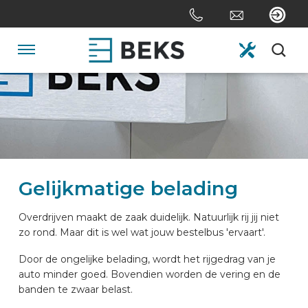
Sla
links
over
Spring
Navigatie
naar
de
HOME
inhoud
Spring
naar
OVER ONS
navigatie
Gelijkmatige belading
SYSTEMEN
Overdrijven maakt de zaak duidelijk. Natuurlijk rij jij niet
zo rond. Maar dit is wel wat jouw bestelbus 'ervaart'.
MAATWERK
Door de ongelijke belading, wordt het rijgedrag van je
auto minder goed. Bovendien worden de vering en de
SECTOREN
banden te zwaar belast.