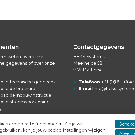
menten
Contactgegevens
eer weten over onze
BEKS Systems
he gegevens of over onze
Meerheide 58
5521 DZ Eersel
oad technische gegevens
Telefoon
+31 (0)85 - 064 
oad de brochure
E-mail
info@beks-system
oad de inbouwinstructie
oad stroomvoorziening
ng
es om goed te functioneren. Als je wilt
Schakel
ruiken, kan je jouw cookie-instellingen wijzigen.
Alleen 