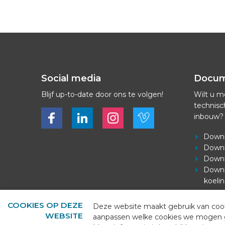
Social media
Docu
Blijf up-to-date door ons te volgen!
Wilt u m
technisc
Bekijk ons op Facebook
Bekijk ons op LinkedIn
Bekijk ons op LinkedIn
Bekijk ons op Vimeo
inbouw?
Downl
Downl
Downl
Downl
koeli
COOKIES OP DEZE
Deze website maakt gebruik van cooki
WEBSITE
aanpassen welke cookies we mogen geb