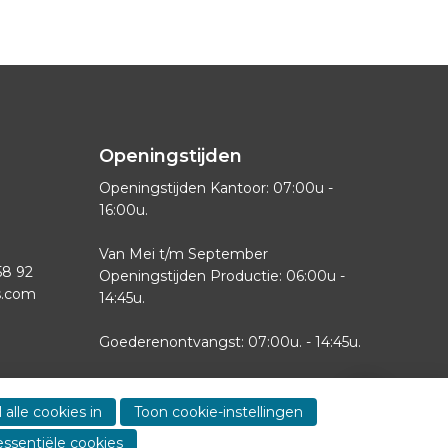
Openingstijden
Openingstijden Kantoor: 07:00u -
16:00u.
Van Mei t/m September
58 92
Openingstijden Productie: 06:00u -
s.com
14:45u.
Goederenontvangst: 07:00u. - 14:45u.
Zaterdag-Zondag gesloten
Show
contact
 alle cookies in
Toon cookie-instellingen
informa
essentiële cookies