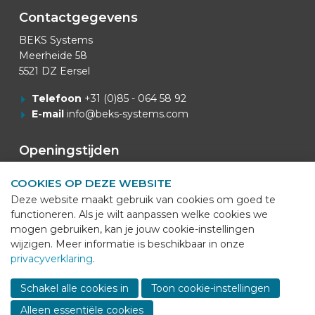
Contactgegevens
BEKS Systems
Meerheide 58
5521 DZ Eersel
Telefoon
+31 (0)85 - 064 58 92
E-mail
info@beks-systems.com
Openingstijden
Openingstijden Kantoor: 07:00u - 16:00u.
COOKIES OP DEZE WEBSITE
Deze website maakt gebruik van cookies om goed te
Van Mei t/m September
functioneren. Als je wilt aanpassen welke cookies we
Openingstijden Productie: 06:00u - 14:45u.
mogen gebruiken, kan je jouw cookie-instellingen
wijzigen. Meer informatie is beschikbaar in onze
Goederenontvangst: 07:00u. - 14:45u.
privacyverklaring
.
Sho
cont
Zaterdag-Zondag gesloten
Schakel alle cookies in
Toon cookie-instellingen
info
Alleen essentiële cookies