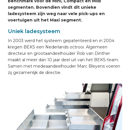
benchmark voor de Mini, Compact en Midi
AUTOMERKEN
segmenten. Bovendien vindt dit unieke
ladesysteem zijn weg naar vele pick-ups en
voertuigen uit het Maxi segment.
CONTACT
Uniek ladesysteem
In 2003 werd het systeem gepatenteerd en in 2004
VOERTUIG INRICHTEN
kregen BEKS een Nederlands octrooi. Algemeen
directeur en grootaandeelhouder Rob van Dinther
maakt al meer dan 10 jaar deel uit van het BEKS-team.
NL
Samen met medeaandeelhouder Marc Bleyens voeren
zij gezamenlijk de directie.