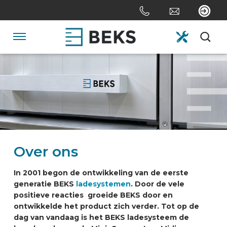
Sla
links
over
Spring
Navigatie
naar
de
HOME
inhoud
Spring
naar
OVER ONS
navigatie
SYSTEMEN
Over ons
MAATWERK
In 2001 begon de ontwikkeling van de eerste
generatie BEKS
ladesystemen
. Door de vele
positieve reacties groeide BEKS door en
SECTOREN
ontwikkelde het product zich verder. Tot op de
dag van vandaag is het BEKS ladesysteem de