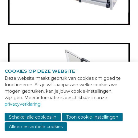
COOKIES OP DEZE WEBSITE
Deze website maakt gebruik van cookies om goed te
functioneren. Als je wilt aanpassen welke cookies we
mogen gebruiken, kan je jouw cookie-instellingen
wijzigen. Meer informatie is beschikbaar in onze
privacyverklaring
.
Sho
cont
Schakel alle cookies in
Toon cookie-instellingen
info
Alleen essentiële cookies