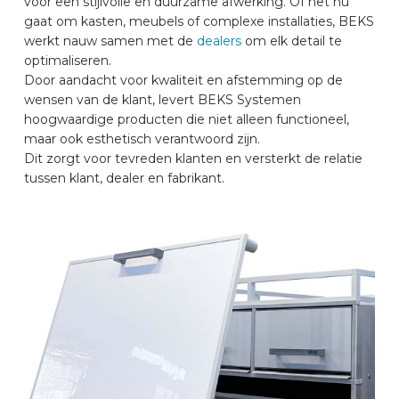
voor een stijlvolle en duurzame afwerking. Of het nu
gaat om kasten, meubels of complexe installaties, BEKS
AUTOMERKEN
werkt nauw samen met de
dealers
om elk detail te
optimaliseren.
Door aandacht voor kwaliteit en afstemming op de
CONTACT
wensen van de klant, levert BEKS Systemen
hoogwaardige producten die niet alleen functioneel,
maar ook esthetisch verantwoord zijn.
VOERTUIG INRICHTEN
Dit zorgt voor tevreden klanten en versterkt de relatie
tussen klant, dealer en fabrikant.
NL