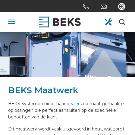
Sla
links
over
Spring
Navigatie
naar
de
HOME
inhoud
Spring
naar
OVER ONS
navigatie
SYSTEMEN
BEKS Maatwerk
MAATWERK
BEKS Systemen biedt haar
dealers
op maat gemaakte
oplossingen die perfect aansluiten op de specifieke
behoeften van de klant.
SECTOREN
Dit maatwerk wordt vaak uitgevoerd in hout, wat zorgt