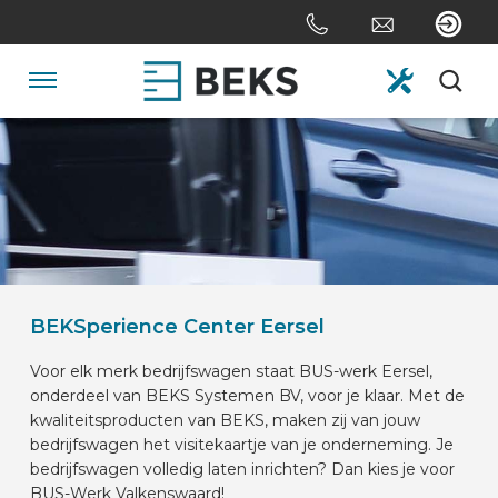
Sla
links
over
Spring
Navigatie
naar
de
HOME
inhoud
Spring
naar
OVER ONS
navigatie
SYSTEMEN
BEKSperience Center Eersel
Voor elk merk bedrijfswagen staat BUS-werk Eersel,
MAATWERK
onderdeel van BEKS Systemen BV, voor je klaar. Met de
kwaliteitsproducten van BEKS, maken zij van jouw
bedrijfswagen het visitekaartje van je onderneming. Je
SECTOREN
bedrijfswagen volledig laten inrichten? Dan kies je voor
BUS-Werk Valkenswaard!