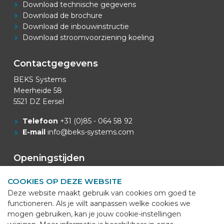
Download technische gegevens
Download de brochure
Download de inbouwinstructie
Download stroomvoorziening koeling
Contactgegevens
BEKS Systems
Meerheide 58
5521 DZ Eersel
Telefoon
+31 (0)85 - 064 58 92
E-mail
info@beks-systems.com
Openingstijden
Openingstijden Kantoor: 07:00u - 16:00u.
COOKIES OP DEZE WEBSITE
Deze website maakt gebruik van cookies om goed te
Van Mei t/m September
functioneren. Als je wilt aanpassen welke cookies we
Openingstijden Productie: 06:00u - 14:45u.
mogen gebruiken, kan je jouw cookie-instellingen