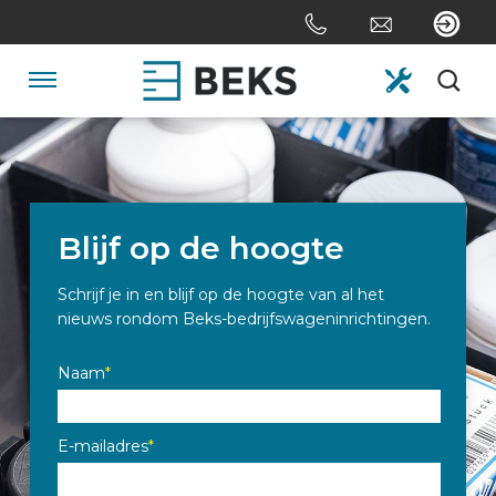
Sla
links
over
Spring
Navigatie
naar
de
HOME
inhoud
Spring
naar
OVER ONS
navigatie
Blijf op de hoogte
Schrijf je in en blijf op de hoogte van al het
SYSTEMEN
nieuws rondom Beks-bedrijfswageninrichtingen.
Naam
*
MAATWERK
E-mailadres
*
SECTOREN