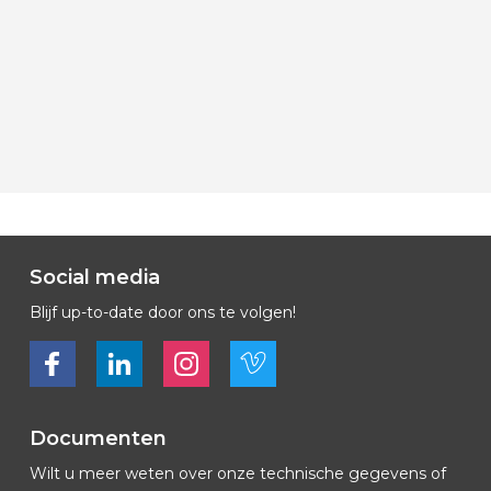
Social media
Blijf up-to-date door ons te volgen!
Bekijk ons op Facebook
Bekijk ons op LinkedIn
Bekijk ons op LinkedIn
Bekijk ons op Vimeo
Documenten
Wilt u meer weten over onze technische gegevens of