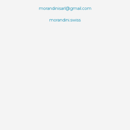
morandinisarl@gmail.com
morandini.swiss