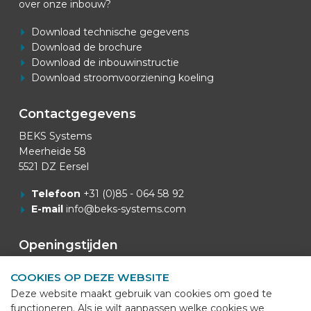
over onze inbouw?
Download technische gegevens
Download de brochure
Download de inbouwinstructie
Download stroomvoorziening koeling
Contactgegevens
BEKS Systems
Meerheide 58
5521 DZ Eersel
Telefoon
+31 (0)85 - 064 58 92
E-mail
info@beks-systems.com
Openingstijden
Openingstijden Kantoor: 07:00u - 16:00u.
COOKIES OP DEZE WEBSITE
Deze website maakt gebruik van cookies om goed te
Van Mei t/m September
functioneren. Als je wilt aanpassen welke cookies we