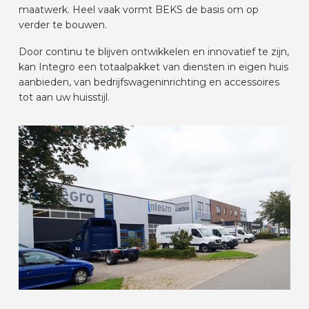
maatwerk. Heel vaak vormt BEKS de basis om op
AUTOMERKEN
verder te bouwen.
Door continu te blijven ontwikkelen en innovatief te zijn,
CONTACT
kan Integro een totaalpakket van diensten in eigen huis
aanbieden, van bedrijfswageninrichting en accessoires
tot aan uw huisstijl.
VOERTUIG INRICHTEN
NL