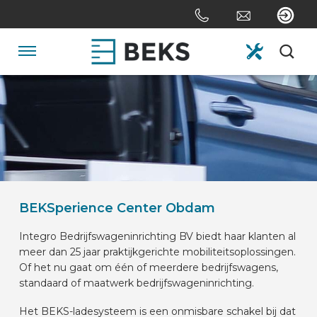
Sla
links
over
Spring
Navigatie
naar
de
HOME
inhoud
Spring
naar
OVER ONS
navigatie
SYSTEMEN
BEKSperience Center Obdam
Integro Bedrijfswageninrichting BV biedt haar klanten al
MAATWERK
meer dan 25 jaar praktijkgerichte mobiliteitsoplossingen.
Of het nu gaat om één of meerdere bedrijfswagens,
standaard of maatwerk bedrijfswageninrichting.
SECTOREN
Het BEKS-ladesysteem is een onmisbare schakel bij dat